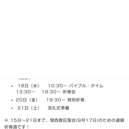
7月15日～7月21日までの集会
案内
最
2018年7月12日
2018年7月14日
den
終
更
15日（日） 9:30～ ジョイフルクラス（日曜学
新
日
校） 11:00～ 礼拝 手話講習 15:00～ 4教会
時
合同CS教師会（4教会キャンプ決起祈祷会） ☆枚方
:
の祈り☆
16日（月） 10:30～ 教区ろう者聖会＆交流会
（御影）
18日（水） 10:30～ バイブル・タイム
13:30～ 19:30～ 祈祷会
20日（金） 19:30～ 特別祈祷
21日（土） 洗礼式準備
※ 15日～21日まで、関西教区聖会(9月17日)のための連鎖
祈祷週です！