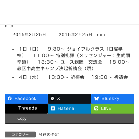
3月1日～3月7日までの集会案
内
最
2015年2月25日
2015年2月25日
den
終
更
1日（日） 9:30～ ジョイフルクラス（日曜学
新
日
校） 11:00～ 特別礼拝（メッセンジャー：生武嗣
時
幸師） 13:30～ ユース親睦・交流会 18:00～
:
教区中高生キャンプ決起祈祷会（堺）
4日（水） 13:30～ 祈祷会 19:30～ 祈祷会
Facebook
X
Bluesky
Threads
Hatena
LINE
Copy
今週の予定
カテゴリー