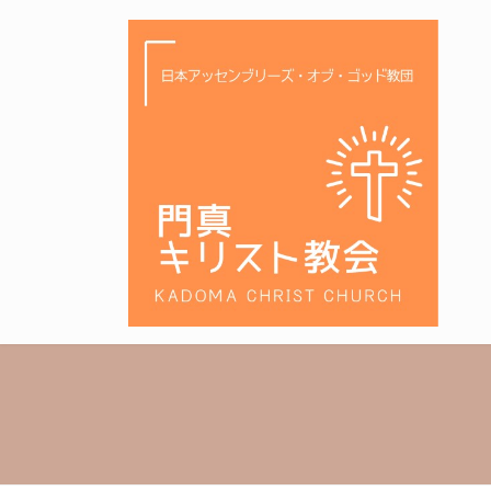
コ
ナ
ン
ビ
テ
ゲ
ン
ー
ツ
シ
へ
ョ
ス
ン
キ
に
ッ
移
プ
動