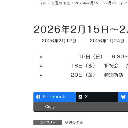
TOP
今週の予定
2026年2月15日～2月21日ま
2026年2月15日～
最
2026年2月12日
2026年1月24日
終
更
15日（日） 9:30～ ＪＦ
新
日
18日（水） 祈祷会 グレ
時
:
20日（金） 特別祈祷 A
Facebook
X
Copy
今週の予定
カテゴリー