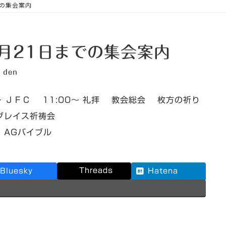
での集会案内
2月21日までの集会案内
den
Ｃ 11:00～ 礼拝 教会総会 枚方の祈り
イス祈祷会
Gバイブル
Threads
Bluesky
Hatena