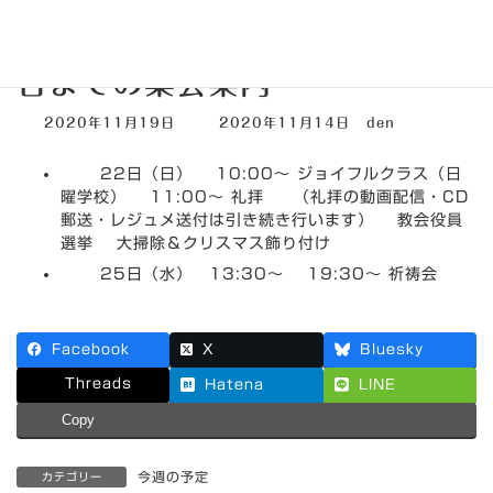
2020年11月22日～11月28
日までの集会案内
最
2020年11月19日
2020年11月14日
den
終
更
22日（日） 10:00～ ジョイフルクラス（日
新
日
曜学校） 11:00～ 礼拝 （礼拝の動画配信・CD
時
郵送・レジュメ送付は引き続き行います） 教会役員
:
選挙 大掃除＆クリスマス飾り付け
25日（水） 13:30～ 19:30～ 祈祷会
Facebook
X
Bluesky
Threads
Hatena
LINE
Copy
今週の予定
カテゴリー