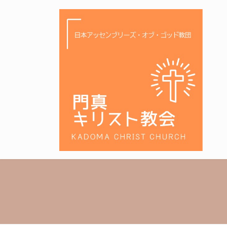
コ
ナ
ン
ビ
テ
ゲ
ン
ー
ツ
シ
へ
ョ
ス
ン
キ
に
ッ
移
プ
動