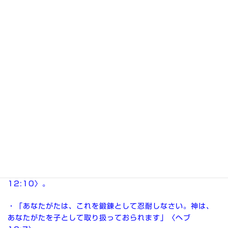
▽神の前にへりくだり、反省し、自分の心をチェック(点検す
る)ことです。
・「神よ、どうか、私を探って、わが心を知り、私を試み
て、わがもろもろの思いを知ってください」〈詩139:23。
口語訳〉。
罪の罰を受け入れる
〈41〉
▽主は私たちを愛するが故に、罪を犯した者に罰を与え、悔
い改めさせる。
・「霊の父は私たちの益となるように、御自分の神聖にあず
からせる目的で私たちを鍛えられるのです」〈ヘブ
12:10〉。
・「あなたがたは、これを鍛錬として忍耐しなさい。神は、
あなたがたを子として取り扱っておられます」〈ヘブ