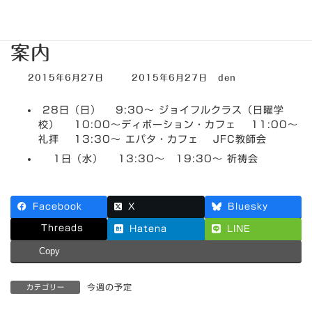
6月28日～7月4日までの集会
案内
最
2015年6月27日
2015年6月27日
den
終
更
28日（日） 9:30～ ジョイフルクラス（日曜学
新
日
校） 10:00～ディボーション・カフェ 11:00～
時
礼拝 13:30～ エパタ・カフェ JFC教師会
:
1日（水） 13:30～ 19:30～ 祈祷会
Facebook
X
Bluesky
Threads
Hatena
LINE
Copy
今週の予定
カテゴリー