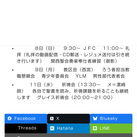
2024年9月8日～9月14日ま
での集会案内
最
2024年9月5日
2024年9月7日
den
終
更
8日（日） 9:30～ ＪＦＣ 11:00～ 礼
新
日
拝（礼拝の動画配信・CD郵送・レジュメ送付は引き続
時
き行います） 関西聖会奏楽奉仕者練習（御影）
:
9日（月） 教区会（西宮） ろう者担当教
職懇親会 青少年委員会 YLM 男性部代表者会
11日（水） 祈祷会（13:30～ メ＝濵崎
師） 各自で聖書を読み、祈祷課題を祈ることも継続
します グレイス祈祷会（20:00～21:00）
Facebook
X
Bluesky
Threads
Hatena
LINE