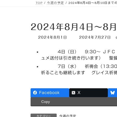
TOP
今週の予定
2024年8月4日～8月10日ま
2024年8月4日～8
最
2024年8月1日
2024年7月27日
終
更
4日（日） 9:30～ ＪＦＣ 1
新
日
ュメ送付は引き続き行います） 聖
時
7日（水） 祈祷会（13:30
:
祈ることも継続します グレイス祈祷会
Facebook
X
Copy
今週の予定
カテゴリー