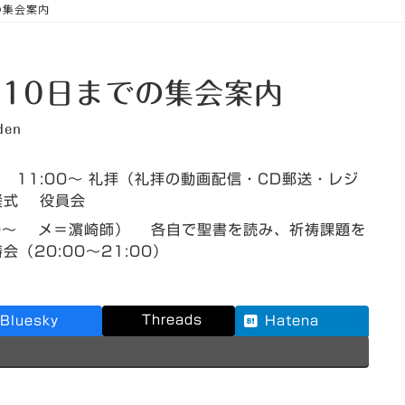
での集会案内
月10日までの集会案内
den
1:00～ 礼拝（礼拝の動画配信・CD郵送・レジ
餐式 役員会
～ メ＝濵崎師） 各自で聖書を読み、祈祷課題を
（20:00～21:00）
Threads
Bluesky
Hatena