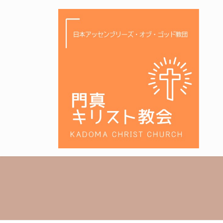
コ
ナ
ン
ビ
テ
ゲ
ン
ー
ツ
シ
へ
ョ
ス
ン
キ
に
ッ
移
プ
動