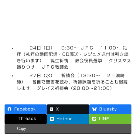
2024年11月24日～11月30
日までの集会案内
最
2024年11月21日
2024年11月7日
den
終
更
24日（日） 9:30～ ＪＦＣ 11:00～ 礼
新
日
拝（礼拝の動画配信・CD郵送・レジュメ送付は引き続
時
き行います） 誕生祈祷 教会役員選挙 クリスマス
:
飾りつけ ＪＦＣ教師会
27日（水） 祈祷会（13:30～ メ＝濵崎
師） 各自で聖書を読み、祈祷課題を祈ることも継続
します グレイス祈祷会（20:00～21:00）
Facebook
X
Bluesky
Threads
Hatena
LINE
Copy