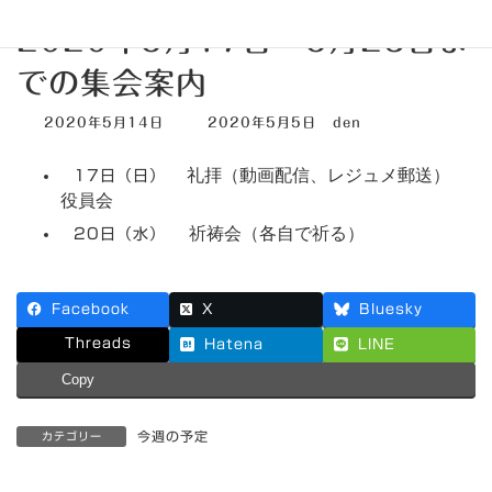
2020年5月17日～5月23日ま
での集会案内
最
2020年5月14日
2020年5月5日
den
終
更
礼拝（動画配信、レジュメ郵送）
新
17日（日）
日
役員会
時
:
祈祷会（各自で祈る）
20日（水）
Facebook
X
Bluesky
Threads
Hatena
LINE
Copy
今週の予定
カテゴリー