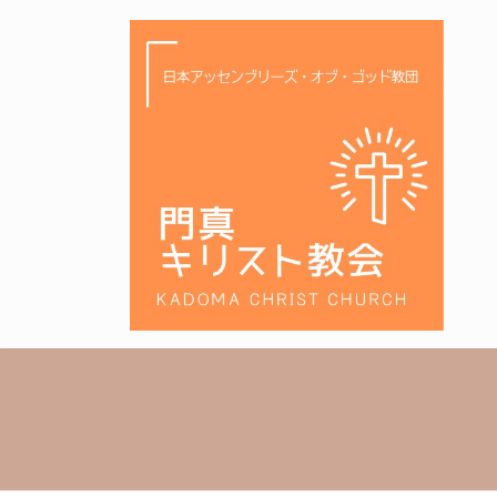
コ
ナ
ン
ビ
テ
ゲ
ン
ー
ツ
シ
へ
ョ
ス
ン
キ
に
ッ
移
プ
動