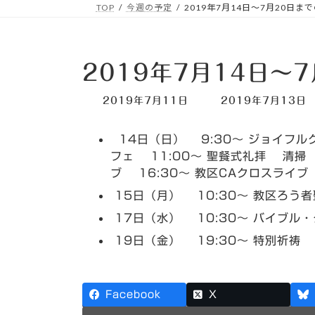
TOP
今週の予定
2019年7月14日～7月20日ま
2019年7月14日～
最
2019年7月11日
2019年7月13日
終
更
14日（日） 9:30～ ジョイフル
新
日
フェ 11:00～ 聖餐式礼拝 清掃
時
ブ 16:30～ 教区CAクロスライブ
:
15日（月） 10:30～ 教区ろう
17日（水） 10:30～ バイブル・
19日（金） 19:30～ 特別祈祷
Facebook
X