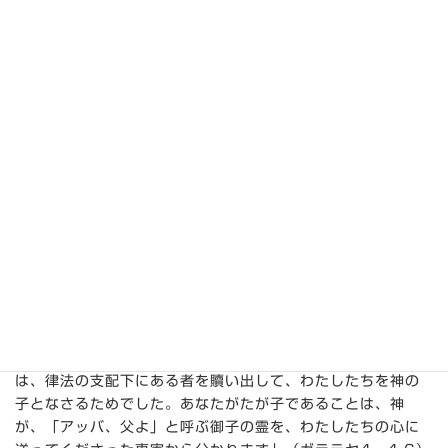
イエス様の処女降誕は、旧約聖書の「見よ、おとめが身ごも
って、男の子を産み、その名をインマヌエルと呼ぶ」（イザ
ヤ7・14）の預言の成就であり、インマヌエルとは「神は
我々と共におられる」という意味です（同23節）。
また「ひとりのみどりごがわたしたちのために生まれた。ひ
とりの男の子がわたしたちに与えられた。権威が彼の肩にあ
る。その名は『驚くべき指導者、力ある神、永遠の父、平和
の君』と唱えられる」（イザヤ9・5）とイエス様が神である
ことの預言です。
さらに、イエス様の聖霊による処女降誕は、イエス様が罪の
ない聖なるお方であることの証明です。
「しかし、時が満ちると、神は、その御子を女から、しかも
律法の下に生まれた者としてお遣わしになりました。それ
は、律法の支配下にある者を贖い出して、わたしたちを神の
子となさるためでした。あなたがたが子であることは、神
が、「アッバ、父よ」と呼ぶ御子の霊を、わたしたちの心に