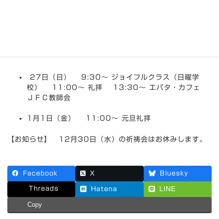
12月27日～1月2日までの集会
案内
最
2015年12月24日
2015年12月24日
den
終
更
27日（日） 9:30～ ジョイフルクラス（日曜学
新
日
校） 11:00～ 礼拝 13:30～ エパタ・カフェ
時
ＪＦＣ教師会
:
1月1日（金） 11:00～ 元旦礼拝
【お知らせ】 12月30日（水）の祈祷会はお休みします。
Facebook
X
Bluesky
Threads
Hatena
LINE
Copy