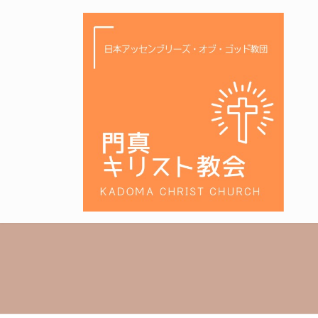
コ
ナ
ン
ビ
テ
ゲ
ン
ー
ツ
シ
へ
ョ
ス
ン
キ
に
ッ
移
プ
動