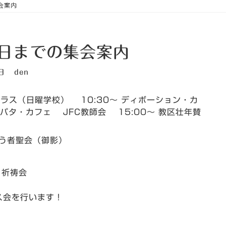
集会案内
8日までの集会案内
日
den
クラス（日曜学校） 10:30～ ディボーション・カ
 エパタ・カフェ JFC教師会 15:00～ 教区壮年賛
ろう者聖会（御影）
 祈祷会
ス会を行います！