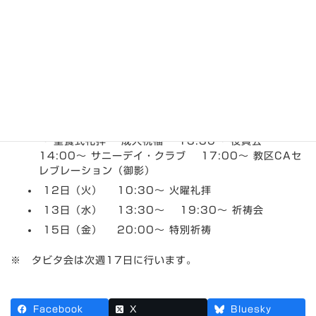
1月10日～1月16日までの集会
案内
最
2016年1月7日
2016年1月5日
den
終
更
10日（日） 9:30～ ジョイフルクラス（日曜学
新
日
校） 10:30～ ディボーション・カフェ 11:00
時
～ 聖餐式礼拝 成人祝福 13:30～ 役員会
:
14:00～ サニーデイ・クラブ 17:00～ 教区CAセ
レブレーション（御影）
12日（火） 10:30～ 火曜礼拝
13日（水） 13:30～ 19:30～ 祈祷会
15日（金） 20:00～ 特別祈祷
※ タビタ会は次週17日に行います。
Facebook
X
Bluesky