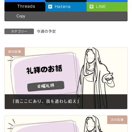
Threads
Hatena
LINE
Copy
今週の予定
カテゴリー
前の記事
「我ここにあり、我を遣わし給え」
2016年1月3日
次の記事