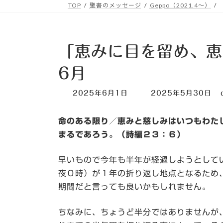
TOP
聖書のメッセージ
Geppo（2021.4～）
「恵みに目を留め、恵
6月
最
2025年6月1日
2025年5月30日
終
更
命のある限り／恵みと慈しみはいつもわた
新
日
まるであろう。（詩編２３：６）
時
:
早いもので今年も半年が経過しようとして
夜０時）が１年の折り返し地点となるため
期間だと言っても良いかもしれません。
ちなみに、ちょうど半分ではありませんが