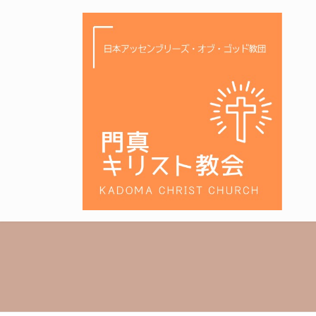
コ
ナ
ン
ビ
テ
ゲ
ン
ー
ツ
シ
へ
ョ
ス
ン
キ
に
ッ
移
プ
動