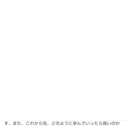
たちが何かできるから友と呼んでくださるのではありませ
ん。「わたしがあなたがたを選んだ」〈16〉なのです。世界
には、大勢の人たちがいますが、その中でも一人ひとりを確
かに見てくださるのです。主の呼びかけにいつも応えていき
ましょう。
２．主の愛
主は、私たちを友と呼ぶだけではなく、その友のために自分
の命を捨てるという大きな愛を示してくださいました
〈13〉。それは、このことを通して、私たちが命を得るため
なのです。主の愛は、今日も変わりません。主が示してくだ
さっている愛を自分自身のものとしてしっかりと受け取って
いきましょう。
３．主の導き
主は、最後の晩餐を終え、十字架へと進んでいかれます。つ
まり、ここで語られている言葉は、別れの言葉でもあるので
す。また、これから先、どのように歩んでいったら良いのか