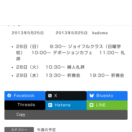
5月26日～6月1日までの集会
案内
最
2013年5月25日
2013年5月25日
kadoma
終
更
26日（日） 9:30～ ジョイフルクラス（日曜学
新
日
校） 10:00～ デボーションカフェ 11:00～ 礼
時
拝
:
28日（火） 10:30～ 婦人礼拝
29日（水） 13:30～ 祈祷会 19:30～ 祈祷会
Facebook
X
Bluesky
Threads
Hatena
LINE
Copy
今週の予定
カテゴリー