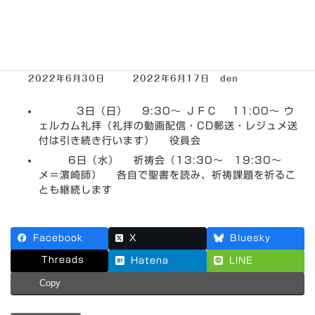
2022年7月3日～7月9日まで
の集会案内
最
2022年6月30日
2022年6月17日
den
終
更
3日（日） 9:30～ ＪＦＣ 11:00～ ウ
新
日
ェルカム礼拝（礼拝の動画配信・CD郵送・レジュメ送
時
付は引き続き行います） 役員会
:
6日（水） 祈祷会（13:30～ 19:30～
メ＝濵崎師） 各自で聖書を読み、祈祷課題を祈るこ
とも継続します
Facebook
X
Bluesky
Threads
Hatena
LINE
Copy