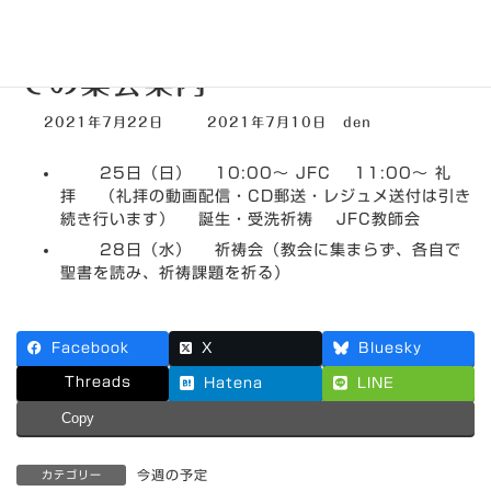
2021年7月25日～7月31日ま
での集会案内
最
2021年7月22日
2021年7月10日
den
終
更
25日（日） 10:00～ JFC 11:00～ 礼
新
日
拝 （礼拝の動画配信・CD郵送・レジュメ送付は引き
時
続き行います） 誕生・受洗祈祷 JFC教師会
:
28日（水） 祈祷会（教会に集まらず、各自で
聖書を読み、祈祷課題を祈る）
Facebook
X
Bluesky
Threads
Hatena
LINE
Copy
今週の予定
カテゴリー