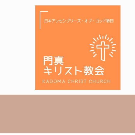
コ
ナ
ン
ビ
テ
ゲ
ン
ー
ツ
シ
へ
ョ
ス
ン
キ
に
ッ
移
プ
動