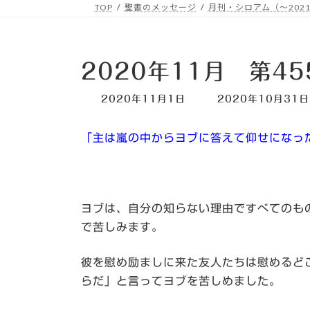
TOP
聖書のメッセージ
月刊・シロアム（～2021
2020年11月 第4
最
2020年11月1日
2020年10月31日
終
更
「主は嵐の中からヨブに答えて仰せになっ
新
日
時
:
ヨブは、自分の知らない理由ですべてのも
で苦しみます。
彼を慰め励ましに来た友人たちは慰めるど
らだ」と言ってヨブを苦しめました。