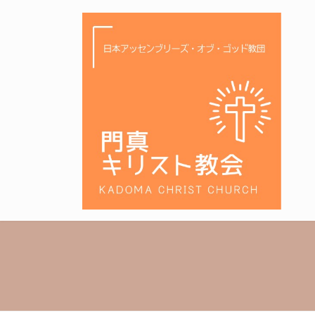
コ
ナ
ン
ビ
テ
ゲ
ン
ー
ツ
シ
へ
ョ
ス
ン
キ
に
ッ
移
プ
動