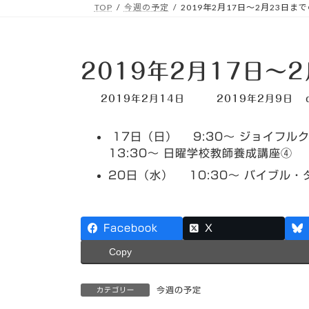
TOP
今週の予定
2019年2月17日～2月23日ま
2019年2月17日～
最
2019年2月14日
2019年2月9日
終
更
17日（日） 9:30～ ジョイフル
新
日
13:30～ 日曜学校教師養成講座④
時
20日（水） 10:30～ バイブル・
:
Facebook
X
Copy
今週の予定
カテゴリー