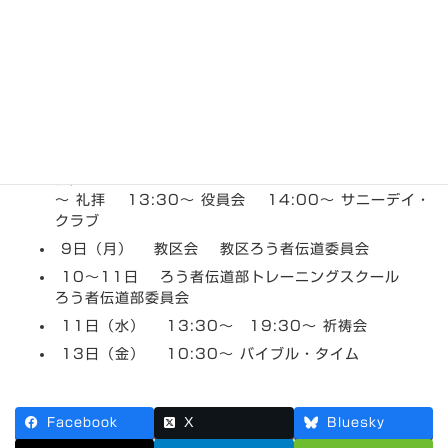
2月8日～2月14日までの集会
案内
最
2015年2月6日
2015年1月31日
den
終
更
8日（日） 9:30～ ジョイフルクラス（日曜学
新
日
校） 10:30～ ディボーション・カフェ 11:00
時
～ 礼拝 13:30～ 役員会 14:00～ サニーデイ・
:
クラブ
9日（月） 教区会 教区ろう者伝道委員会
10～11日 ろう者伝道部トレーニングスクール
ろう者伝道部委員会
11日（水） 13:30～ 19:30～ 祈祷会
13日（金） 10:30～ バイブル・タイム
Facebook
X
Bluesky