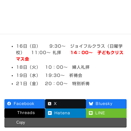
12月16日～12月22日までの
集会案内
最
2012年12月15日
2013年1月3日
kadoma
終
更
16日（日） 9:30～ ジョイフルクラス（日曜学
新
日
校） 11:00～ 礼拝
14：00～ 子どもクリス
時
マス会
:
18日（火） 10：00～ 婦人礼拝
19日（水） 19:30～ 祈祷会
21日（金） 20：00～ 特別祈祷
Facebook
X
Bluesky
Threads
Hatena
LINE
Copy