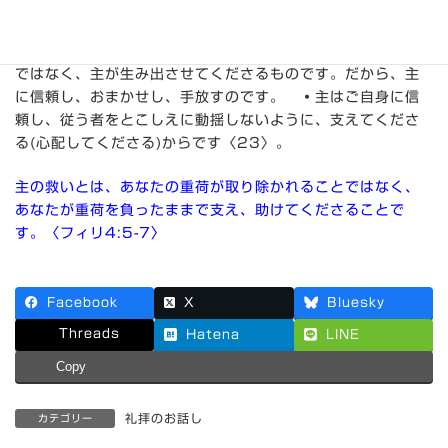
▽
重荷を主にゆだねる〈23〉
。
・
「ゆだねる」の原意は
「放り投げる」です。
・
自分の思い煩いや恐れをすべて手
放し、主の御もとに置くこと。
・
信仰とは、私たちのわざ
ではなく、主が生み出させてくださるものです。だから、主
に信頼し、おまかせし、手放すのです。
・
主はご自身に信
頼し、従う者をとこしえに動揺しないように、支えてくださ
る(心配してくださる)からです〈23〉。
主の救いとは、あなたの重荷が取り除かれることではなく、
あなたが重荷を負ったままで支え、助けてくださることで
す。〈フィリ4:5-7〉
Facebook
X
Bluesky
Threads
Hatena
LINE
Copy
礼拝のお話し
カテゴリー