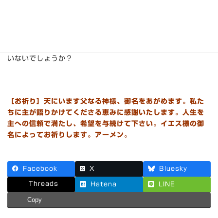
した〈3〉。この人たちは、会衆に加わることができませんで
した（申23:2-4）。
神様はそれぞれの状況に応じて、語ってくださいます。私た
ちは、自分で諦め、納得させて、神様からの声を素通りして
いないでしょうか？
［お祈り］天にいます父なる神様、御名をあがめます。私た
ちに主が語りかけてくださる恵みに感謝いたします。人生を
主への信頼で満たし、希望を与続けて下さい。イエス様の御
名によってお祈りします。アーメン。
Facebook
X
Bluesky
Threads
Hatena
LINE
Copy