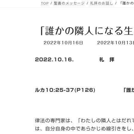
TOP
聖書のメッセージ
礼拝のお話し
「誰かの
「誰かの隣人になる生
最
2022年10月16日
2022年10月13
終
更
2022.10.16. 礼 拝
新
日
時
:
ルカ10:25-37(P126) 「誰
律法の専門家は、「わたしの隣人とはだれ
は、自分自身の中であらかじめ線引きをし