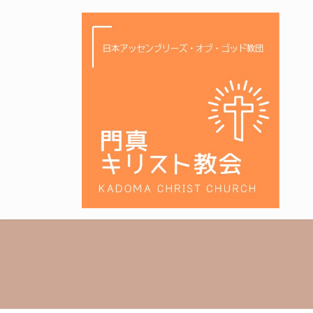
コ
ナ
ン
ビ
テ
ゲ
ン
ー
ツ
シ
へ
ョ
ス
ン
キ
に
ッ
移
プ
動