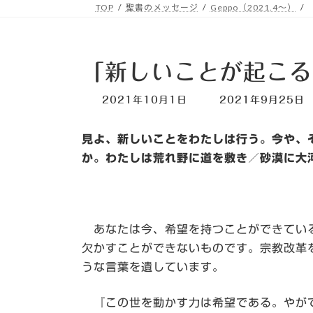
TOP
聖書のメッセージ
Geppo（2021.4～）
「新しいことが起こる
最
2021年10月1日
2021年9月25日
終
更
見よ、新しいことをわたしは行う。今や、
新
日
か。わたしは荒れ野に道を敷き／砂漠に大
時
:
あなたは今、希望を持つことができている
欠かすことができないものです。宗教改革
うな言葉を遺しています。
『この世を動かす力は希望である。やがて