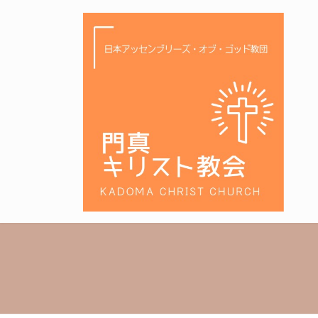
コ
ナ
ン
ビ
テ
ゲ
ン
ー
ツ
シ
へ
ョ
ス
ン
キ
に
ッ
移
プ
動