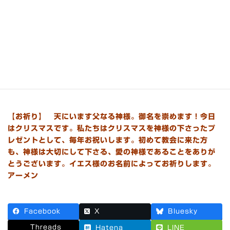
しょうか？
天使は『
いと高きところには栄光、神にあれ、地には平和、
御心に適う人にあれ
』と歌いました。この言葉はどんな意味
を持っているのでしょう？
聖書には、天使が喜ぶ場面が出てきます（ルカ15:10）。
【お祈り】 天にいます父なる神様。御名を崇めます！今日
はクリスマスです。私たちはクリスマスを神様の下さったプ
レゼントとして、毎年お祝いします。初めて教会に来た方
も、神様は大切にして下さる、愛の神様であることをありが
とうございます。イエス様のお名前によってお祈りします。
アーメン
Facebook
X
Bluesky
Threads
Hatena
LINE