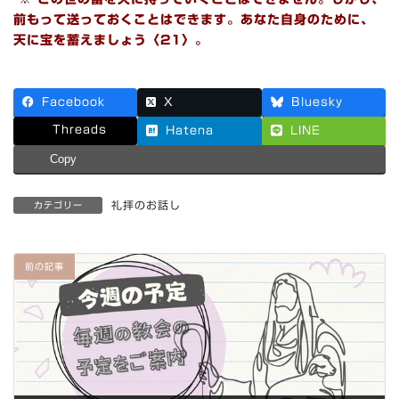
前もって送っておくこ
とはできます。あなた自身のために、
天に宝を蓄えましょう
〈21〉
。
Facebook
X
Bluesky
Threads
Hatena
LINE
Copy
礼拝のお話し
カテゴリー
前の記事