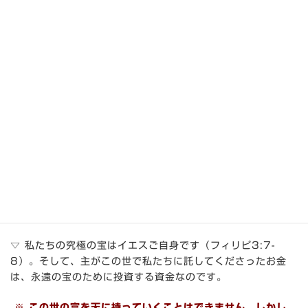
小さい宝を喜んでささげました。
・いつかはなくなる地上のものではなく、永遠の住まい
のために貯金したのです。
※
お金が神となるから
（コロサイ3:5）
、主は「地上に宝を
積むな」と言われた〈マタイ6:19〉。
Ⅲ．自分のために天に宝を
▽「富は天に積みなさい」〈20〉－「自分のために、……天
に宝を蓄えなさい。」 イエスを信じて変えられたあなた
は、自分のために天に富を蓄えてもよいのです。
▽ 私たちの究極の宝はイエスご自身です（フィリピ3:7-
8）。そして、主がこの世で私たちに託してくださったお金
は、永遠の宝のために投資する資金なのです。
※ この世の富を天に持っていくことはできません。しかし、